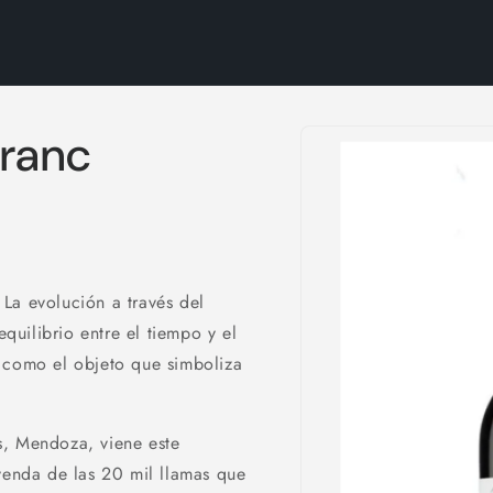
Ir
directamente
Franc
a la
información
del producto
La evolución a través del
equilibrio entre el tiempo y el
como el objeto que simboliza
s, Mendoza, viene este
yenda de las 20 mil llamas que